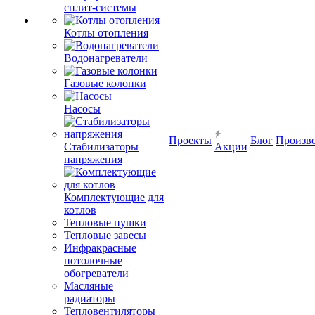
сплит-системы
Котлы отопления
Водонагреватели
Газовые колонки
Насосы
Проекты
Блог
Произв
Стабилизаторы
Акции
напряжения
Комплектующие для
котлов
Тепловые пушки
Тепловые завесы
Инфракрасные
потолочные
обогреватели
Масляные
радиаторы
Тепловентиляторы