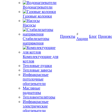
Водонагреватели
Газовые колонки
Насосы
Проекты
Блог
Произв
Стабилизаторы
Акции
напряжения
Комплектующие для
котлов
Тепловые пушки
Тепловые завесы
Инфракрасные
потолочные
обогреватели
Масляные
радиаторы
Тепловентиляторы
Инфракрасные
электрические
обогреватели