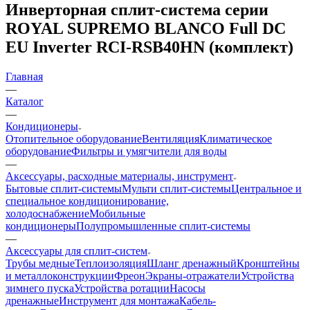
Инверторная сплит-система серии
ROYAL SUPREMO BLANCO Full DC
EU Inverter RCI-RSB40HN (комплект)
Главная
—
Каталог
—
Кондиционеры
Отопительное оборудование
Вентиляция
Климатическое
оборудование
Фильтры и умягчители для воды
—
Аксессуары, расходные материалы, инструмент
Бытовые сплит-системы
Мульти сплит-системы
Центральное и
специальное кондиционирование,
холодоснабжение
Мобильные
кондиционеры
Полупромышленные сплит-системы
—
Аксессуары для сплит-систем
Трубы медные
Теплоизоляция
Шланг дренажный
Кронштейны
и металлоконструкции
Фреон
Экраны-отражатели
Устройства
зимнего пуска
Устройства ротации
Насосы
дренажные
Инструмент для монтажа
Кабель-