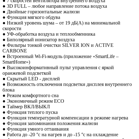
● 7 скоростей вентилятора внутреннего воздуха
● 3D FULL – любое направление потока воздуха
● Двойные горизонтальные жалюзи
● Функция мягкого обдува
● Низкий уровень шума – от 19 дБ(А) на минимальной
скорости
● УФ-обработка воздуха и теплообменника
● Биполярный ионизатор воздуха
● Фильтры тонкой очистки SILVER ION и ACTIVE
CARBONE
● Встроенный Wi-Fi-модуль (приложение «SmartLife –
SmartHome»)
● Высокоинформативный пульт управления с яркой
оранжевой подсветкой
● Скрытый LED - дисплей
● Возможность отключения подсветки дисплея внутреннего
блока
● Режим комфортного сна
● Экономичный режим ECO
● Таймер ВКЛ/ВЫКЛ
● Функция теплого пуска
● Функция температурной компенсации в режиме нагрева
● Функция запоминания положения жалюзи
● Функция умного оттаивания
● Работа до -20 °c на нагрев и до -15 °c на охлаждение