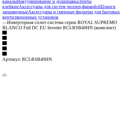
каналы
Вакуумирование и дозаправка
Ленты
клейкие
Аксессуары для систем чиллер-фанкойл
Шланги
заправочные
Аксессуары и сменные фильтры для бытовых
вентиляционных установок
—
Инверторная сплит-система серии ROYAL SUPREMO
BLANCO Full DC EU Inverter RCI-RSB40HN (комплект)
Артикул:
RCI-RSB40HN