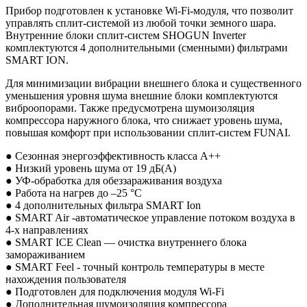
Прибор подготовлен к установке Wi-Fi-модуля, что позволит
управлять сплит-системой из любой точки земного шара.
Внутренние блоки сплит-систем SHOGUN Inverter
комплектуются 4 дополнительными (сменными) фильтрами
SMART ION.
Для минимизации вибрации внешнего блока и существенного
уменьшения уровня шума внешние блоки комплектуются
виброопорами. Также предусмотрена шумоизоляция
компрессора наружного блока, что снижает уровень шума,
повышая комфорт при использовании сплит-систем FUNAI.
● Сезонная энергоэффективность класса А++
● Низкий уровень шума от 19 дБ(А)
● УФ-обработка для обеззараживания воздуха
● Работа на нагрев до –25 °С
● 4 дополнительных фильтра SMART Ion
● SMART Air -автоматическое управление потоком воздуха в
4-х направлениях
● SMART ICE Clean — очистка внутреннего блока
замораживанием
● SMART Feel - точный контроль температуры в месте
нахождения пользователя
● Подготовлен для подключения модуля Wi-Fi
● Дополнительная шумоизоляция компрессора