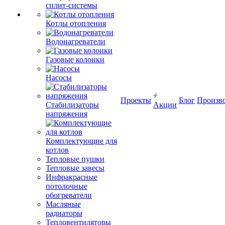
сплит-системы
Котлы отопления
Водонагреватели
Газовые колонки
Насосы
Проекты
Блог
Произв
Стабилизаторы
Акции
напряжения
Комплектующие для
котлов
Тепловые пушки
Тепловые завесы
Инфракрасные
потолочные
обогреватели
Масляные
радиаторы
Тепловентиляторы