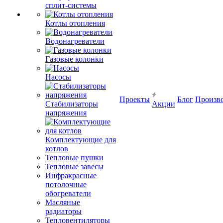
сплит-системы
Котлы отопления
Водонагреватели
Газовые колонки
Насосы
Проекты
Блог
Произв
Стабилизаторы
Акции
напряжения
Комплектующие для
котлов
Тепловые пушки
Тепловые завесы
Инфракрасные
потолочные
обогреватели
Масляные
радиаторы
Тепловентиляторы