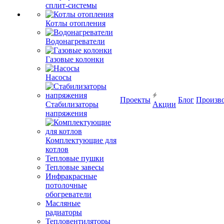
сплит-системы
Котлы отопления
Водонагреватели
Газовые колонки
Насосы
Проекты
Блог
Произв
Стабилизаторы
Акции
напряжения
Комплектующие для
котлов
Тепловые пушки
Тепловые завесы
Инфракрасные
потолочные
обогреватели
Масляные
радиаторы
Тепловентиляторы