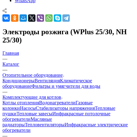
WhatsApp
Электроды розжига (WPlus 25/30, NH
25/30)
Главная
—
Каталог
—
Отопительное оборудование
Кондиционеры
Вентиляция
Климатическое
оборудование
Фильтры и умягчители для воды
—
Комплектующие для котлов
Котлы отопления
Водонагреватели
Газовые
колонки
Насосы
Стабилизаторы напряжения
Тепловые
пушки
Тепловые завесы
Инфракрасные потолочные
обогреватели
Масляные
радиаторы
Тепловентиляторы
Инфракрасные электрические
обогреватели
—