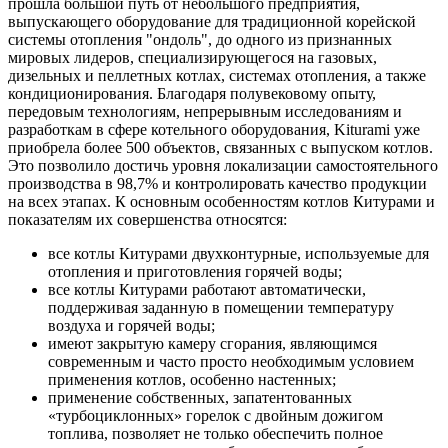
прошла большой путь от небольшого предприятия,
выпускающего оборудование для традиционной корейской
системы отопления "ондоль", до одного из признанных
мировых лидеров, специализирующегося на газовых,
дизельных и пеллетных котлах, системах отопления, а также
кондиционирования. Благодаря полувековому опыту,
передовым технологиям, непрерывным исследованиям и
разработкам в сфере котельного оборудования, Kiturami уже
приобрела более 500 объектов, связанных с выпуском котлов.
Это позволило достичь уровня локализации самостоятельного
производства в 98,7% и контролировать качество продукции
на всех этапах. К основным особенностям котлов Китурами и
показателям их совершенства относятся:
все котлы Китурами двухконтурные, используемые для
отопления и приготовления горячей воды;
все котлы Китурами работают автоматически,
поддерживая заданную в помещении температуру
воздуха и горячей воды;
имеют закрытую камеру сгорания, являющимся
современным и часто просто необходимым условием
применения котлов, особенно настенных;
применение собственных, запатентованных
«турбоциклонных» горелок с двойным дожигом
топлива, позволяет не только обеспечить полное