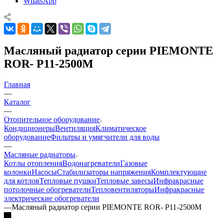
WhatsApp
Масляный радиатор серии PIEMONTE
ROR- P11-2500M
Главная
—
Каталог
—
Отопительное оборудование
Кондиционеры
Вентиляция
Климатическое
оборудование
Фильтры и умягчители для воды
—
Масляные радиаторы
Котлы отопления
Водонагреватели
Газовые
колонки
Насосы
Стабилизаторы напряжения
Комплектующие
для котлов
Тепловые пушки
Тепловые завесы
Инфракрасные
потолочные обогреватели
Тепловентиляторы
Инфракрасные
электрические обогреватели
—
Масляный радиатор серии PIEMONTE ROR- P11-2500M