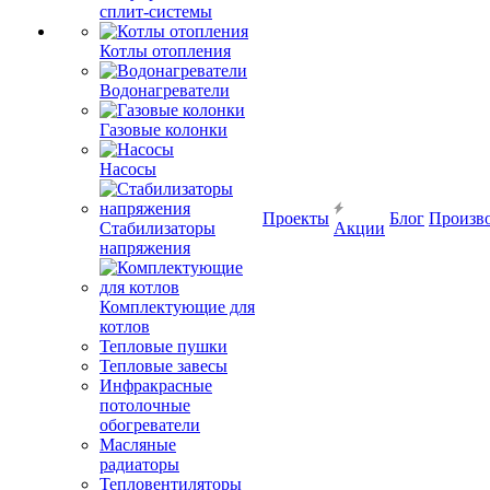
сплит-системы
Котлы отопления
Водонагреватели
Газовые колонки
Насосы
Проекты
Блог
Произв
Стабилизаторы
Акции
напряжения
Комплектующие для
котлов
Тепловые пушки
Тепловые завесы
Инфракрасные
потолочные
обогреватели
Масляные
радиаторы
Тепловентиляторы