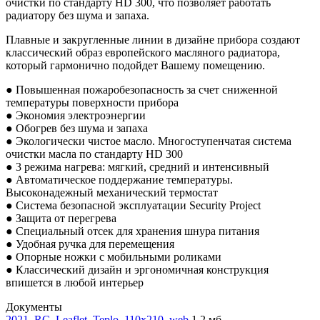
очистки по стандарту HD 300, что позволяет работать
радиатору без шума и запаха.
Плавные и закругленные линии в дизайне прибора создают
классический образ европейского масляного радиатора,
который гармонично подойдет Вашему помещению.
● Повышенная пожаробезопасность за счет сниженной
температуры поверхности прибора
● Экономия электроэнергии
● Обогрев без шума и запаха
● Экологически чистое масло. Многоступенчатая система
очистки масла по стандарту HD 300
● 3 режима нагрева: мягкий, средний и интенсивный
● Автоматическое поддержание температуры.
Высоконадежный механический термостат
● Система безопасной эксплуатации Security Project
● Защита от перегрева
● Специальный отсек для хранения шнура питания
● Удобная ручка для перемещения
● Опорные ножки с мобильными роликами
● Классический дизайн и эргономичная конструкция
впишется в любой интерьер
Документы
2021_RC_Leaflet_Teplo_110x210_web
1,2 мб