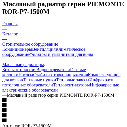
Масляный радиатор серии PIEMONTE
ROR-P7-1500M
Главная
—
Каталог
—
Отопительное оборудование
Кондиционеры
Вентиляция
Климатическое
оборудование
Фильтры и умягчители для воды
—
Масляные радиаторы
Котлы отопления
Водонагреватели
Газовые
колонки
Насосы
Стабилизаторы напряжения
Комплектующие
для котлов
Тепловые пушки
Тепловые завесы
Инфракрасные
потолочные обогреватели
Тепловентиляторы
Инфракрасные
электрические обогреватели
—
Масляный радиатор серии PIEMONTE ROR-P7-1500M
Артикул:
ROR-P7-1500M