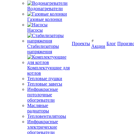
Водонагреватели
Газовые колонки
Насосы
Проекты
Блог
Произв
Стабилизаторы
Акции
напряжения
Комплектующие для
котлов
Тепловые пушки
Тепловые завесы
Инфракрасные
потолочные
обогреватели
Масляные
радиаторы
Тепловентиляторы
Инфракрасные
электрические
обогреватели