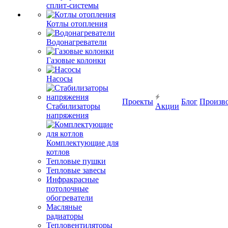
сплит-системы
Котлы отопления
Водонагреватели
Газовые колонки
Насосы
Проекты
Блог
Произв
Стабилизаторы
Акции
напряжения
Комплектующие для
котлов
Тепловые пушки
Тепловые завесы
Инфракрасные
потолочные
обогреватели
Масляные
радиаторы
Тепловентиляторы