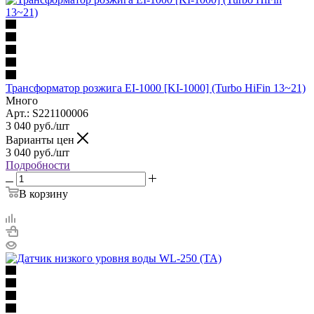
Трансформатор розжига EI-1000 [KI-1000] (Turbo HiFin 13~21)
Много
Арт.: S221100006
3 040
руб.
/шт
Варианты цен
3 040
руб.
/шт
Подробности
В корзину