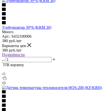
Турбулизатор 39*6 (KRM 30)
Много
Арт.: S432100006
380
руб.
/шт
Варианты цен
380
руб.
/шт
Подробности
В корзину