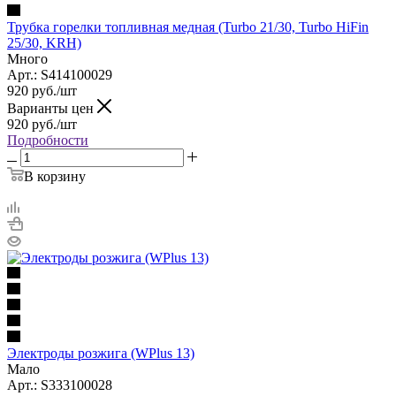
Трубка горелки топливная медная (Turbo 21/30, Turbo HiFin
25/30, KRH)
Много
Арт.: S414100029
920
руб.
/шт
Варианты цен
920
руб.
/шт
Подробности
В корзину
Электроды розжига (WPlus 13)
Мало
Арт.: S333100028