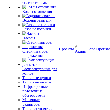
сплит-системы
Котлы отопления
Водонагреватели
Газовые колонки
Насосы
Проекты
Блог
Произв
Стабилизаторы
Акции
напряжения
Комплектующие для
котлов
Тепловые пушки
Тепловые завесы
Инфракрасные
потолочные
обогреватели
Масляные
радиаторы
Тепловентиляторы