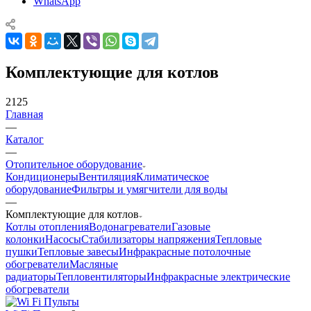
WhatsApp
Комплектующие для котлов
2125
Главная
—
Каталог
—
Отопительное оборудование
Кондиционеры
Вентиляция
Климатическое
оборудование
Фильтры и умягчители для воды
—
Комплектующие для котлов
Котлы отопления
Водонагреватели
Газовые
колонки
Насосы
Стабилизаторы напряжения
Тепловые
пушки
Тепловые завесы
Инфракрасные потолочные
обогреватели
Масляные
радиаторы
Тепловентиляторы
Инфракрасные электрические
обогреватели