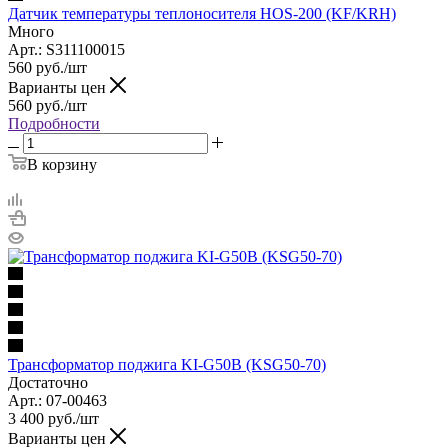
Датчик температуры теплоносителя HOS-200 (KF/KRH)
Много
Арт.: S311100015
560
руб.
/шт
Варианты цен
560
руб.
/шт
Подробности
В корзину
Трансформатор поджига KI-G50B (KSG50-70)
Достаточно
Арт.: 07-00463
3 400
руб.
/шт
Варианты цен