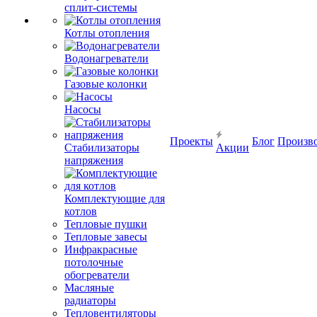
сплит-системы
Котлы отопления
Водонагреватели
Газовые колонки
Насосы
Проекты
Блог
Произв
Стабилизаторы
Акции
напряжения
Комплектующие для
котлов
Тепловые пушки
Тепловые завесы
Инфракрасные
потолочные
обогреватели
Масляные
радиаторы
Тепловентиляторы