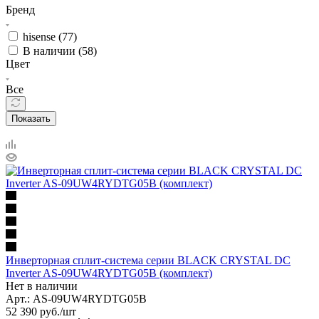
Бренд
hisense (
77
)
В наличии (
58
)
Цвет
Все
Показать
Инверторная сплит-система серии BLACK CRYSTAL DC
Inverter AS-09UW4RYDTG05B (комплект)
Нет в наличии
Арт.: AS-09UW4RYDTG05B
52 390
руб.
/шт