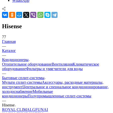
WhatsApp
Hisense
77
Главная
—
Каталог
—
Кондиционеры
Отопительное оборудование
Вентиляция
Климатическое
оборудование
Фильтры и умягчители для воды
—
Бытовые сплит-системы
Мульти сплит-системы
Аксессуары, расходные материалы,
инструмент
Центральное и специальное кондиционирование,
холодоснабжение
Мобильные
кондиционеры
Полупромышленные сплит-системы
—
Hisense
ROYAL CLIMA
LG
FUNAI